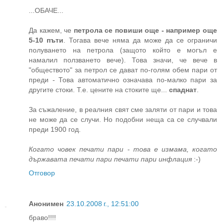
...ОБАЧЕ...
Да кажем, че
петрола се повиши още - например още
5-10 пъти
. Тогава вече няма да може да се ограничи
полуването на петрола (защото който е могъл е
намалил ползването вече). Това значи, че вече в
"обществото" за петрол се дават по-голям обем пари от
преди - Това автоматично означава по-малко пари за
другите стоки. Т.е. цените на стоките ще...
спаднат
.
За съжаление, в реалния свят сме заляти от пари и това
не може да се случи. Но подобни неща са се случвали
преди 1900 год.
Когато човек печати пари - това е измама, когато
държавата печати пари печати пари инфлация
:-)
Отговор
Анонимен
23.10.2008 г., 12:51:00
браво!!!!