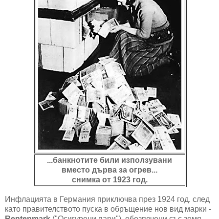
...банкнотите били използувани
вместо дърва за огрев...
снимка от 1923 год.
Инфлацията в Германия приключва през 1924 год. след
като правителството пуска в обръщение нов вид марки -
Rentenmark
("Осигурени пари"), обезпечени със земя,