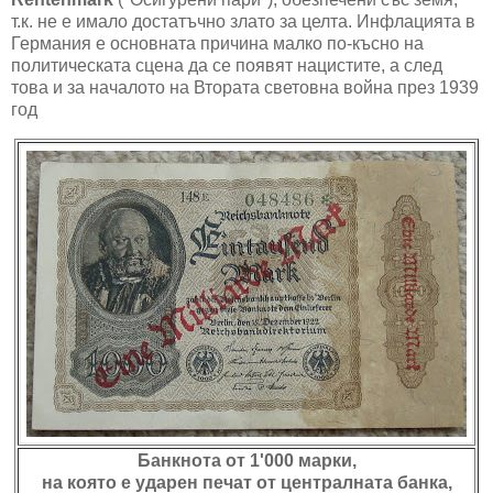
т.к. не е имало достатъчно злато за целта. Инфлацията в
Германия е основната причина малко по-късно на
политическата сцена да се появят нацистите, а след
това и за началото на Втората световна война през 1939
год
Банкнота от 1'000 марки,
на която е ударен печат от централната банка,