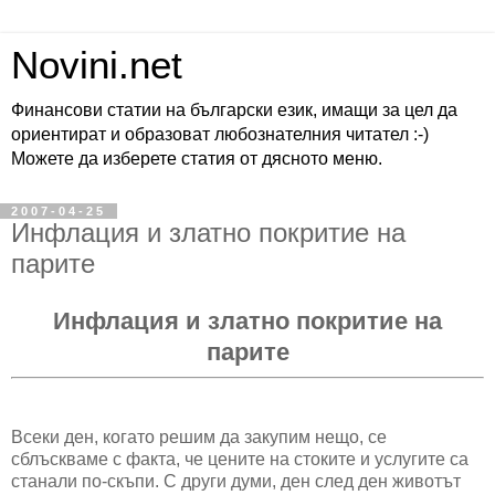
Novini.net
Финансови статии на български език, имащи за цел да
ориентират и образоват любознателния читател :-)
Можете да изберете статия от дясното меню.
2007-04-25
Инфлация и златно покритие на
парите
Инфлация и златно покритие на
парите
Всеки ден, когато решим да закупим нещо, се
сблъскваме с факта, че цените на стоките и услугите са
станали по-скъпи. С други думи, ден след ден животът