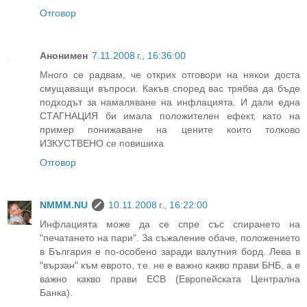
Отговор
Анонимен
7.11.2008 г., 16:36:00
Много се радвам, че открих отговори на някои доста
смущаващи въпроси. Какъв според вас трябва да бъде
подходът за намаляване на инфлацията. И дали една
СТАГНАЦИЯ би имала положителен ефект, като на
пример понижаване на цените които толково
ИЗКУСТВЕНО се повишиха
Отговор
NMMM.NU
10.11.2008 г., 16:22:00
Инфлацията може да се спре със спирането на
"печатането на пари". За съжаление обаче, положението
в България е по-особено заради валутния борд. Лева в
"вързан" към еврото, т.е. не е важно какво прави БНБ, а е
важно какво прави ECB (Европейската Централна
Банка).