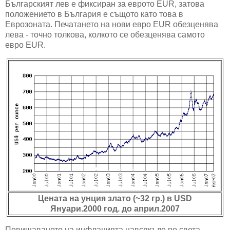
Българският лев е фиксиран за еврото EUR, затова
положението в България е същото като това в
Еврозоната. Печатането на нови евро EUR обезценява
лева - точно толкова, колкото се обезценява самото
евро EUR.
Цената на унция злато (~32 гр.) в USD
Януари.2000 год. до април.2007
Повишаването на инфлацията навсякъде по света