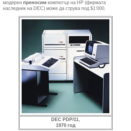
модерен
преносим
компютър на HP (фирмата
наследник на DEC) може да струва под $1'000.
DEC PDP/11,
1970 год