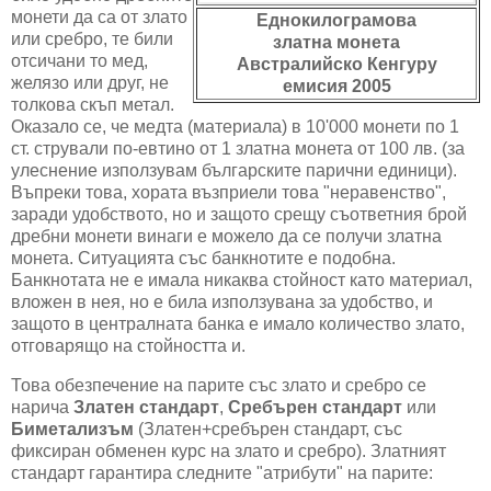
монети да са от злато
Еднокилограмова
или сребро, те били
златна монета
отсичани то мед,
Австралийско Кенгуру
желязо или друг, не
емисия 2005
толкова скъп метал.
Оказало се, че медта (материала) в 10'000 монети по 1
ст. стрували по-евтино от 1 златна монета от 100 лв. (за
улеснение използувам българските парични единици).
Въпреки това, хората възприели това "неравенство",
заради удобството, но и защото срещу съответния брой
дребни монети винаги е можело да се получи златна
монета. Ситуацията със банкнотите е подобна.
Банкнотата не е имала никаква стойност като материал,
вложен в нея, но е била използувана за удобство, и
защото в централната банка е имало количество злато,
отговарящо на стойността и.
Това обезпечение на парите със злато и сребро се
нарича
Златен стандарт
,
Сребърен стандарт
или
Биметализъм
(Златен+сребърен стандарт, със
фиксиран обменен курс на злато и сребро). Златният
стандарт гарантира следните "атрибути" на парите: