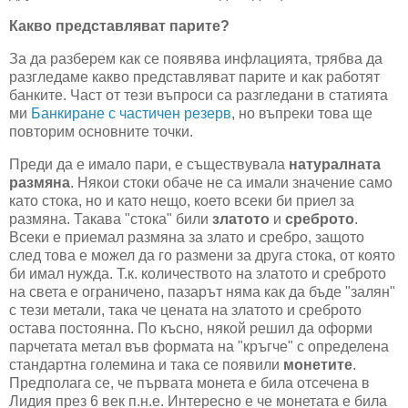
Какво представляват парите?
За да разберем как се появява инфлацията, трябва да
разгледаме какво представляват парите и как работят
банките. Част от тези въпроси са разгледани в статията
ми
Банкиране с частичен резерв
, но въпреки това ще
повторим основните точки.
Преди да е имало пари, е съществувала
натуралната
размяна
. Някои стоки обаче не са имали значение само
като стока, но и като нещо, което всеки би приел за
размяна. Такава "стока" били
златото
и
среброто
.
Всеки е приемал размяна за злато и сребро, защото
след това е можел да го размени за друга стока, от която
би имал нужда. Т.к. количеството на златото и среброто
на света е ограничено, пазарът няма как да бъде "залян"
с тези метали, така че цената на златото и среброто
остава постоянна. По късно, някой решил да оформи
парчетата метал във формата на "кръгче" с определена
стандартна големина и така се появили
монетите
.
Предполага се, че първата монета е била отсечена в
Лидия през 6 век п.н.е. Интересно е че монетата е била