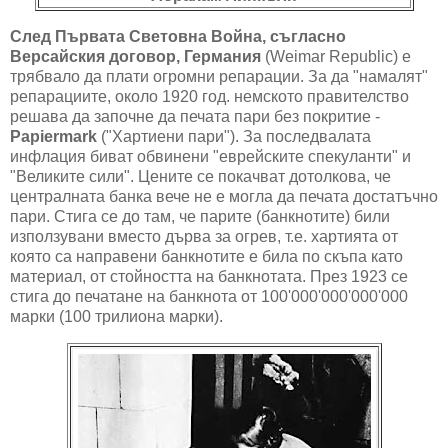
След Първата Световна Война, съгласно
Версайския договор, Германия
(Weimar Republic) е
трябвало да плати огромни репарации. За да "намалят"
репарациите, около 1920 год. немското правителство
решава да започне да печата пари без покритие -
Papiermark
("Хартиени пари"). За последвалата
инфлация биват обвинени "еврейските спекуланти" и
"Великите сили". Цените се покачват дотолкова, че
централната банка вече не е могла да печата достатъчно
пари. Стига се до там, че парите (банкнотите) били
използувани вместо дърва за огрев, т.е. хартията от
която са направени банкнотите е била по скъпа като
материал, от стойността на банкнотата. През 1923 се
стига до печатане на банкнота от 100'000'000'000'000
марки (100 трилиона марки).