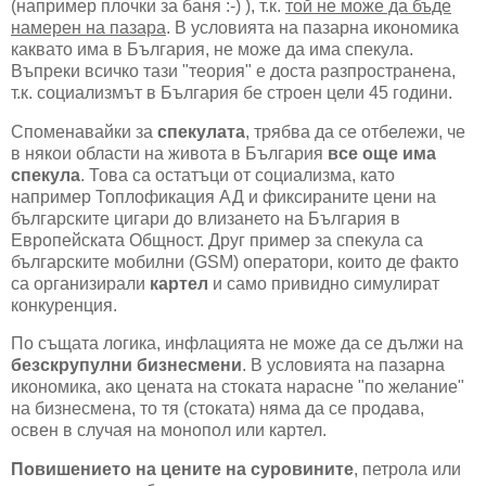
(например плочки за баня :-) ), т.к.
той не може да бъде
намерен на пазара
. В условията на пазарна икономика
каквато има в България, не може да има спекула.
Въпреки всичко тази "теория" е доста разпространена,
т.к. социализмът в България бе строен цели 45 години.
Споменавайки за
спекулата
, трябва да се отбележи, че
в някои области на живота в България
все още има
спекула
. Това са остатъци от социализма, като
например Топлофикация АД и фиксираните цени на
българските цигари до влизането на България в
Европейската Общност. Друг пример за спекула са
българските мобилни (GSM) оператори, които де факто
са организирали
картел
и само привидно симулират
конкуренция.
По същата логика, инфлацията не може да се дължи на
безскрупулни бизнесмени
. В условията на пазарна
икономика, ако цената на стоката нарасне "по желание"
на бизнесмена, то тя (стоката) няма да се продава,
освен в случая на монопол или картел.
Повишението на цените на суровините
, петрола или