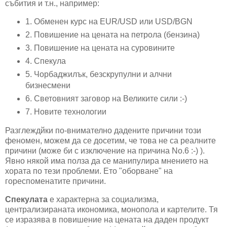
събития и т.н., например:
1. Обменен курс на EUR/USD или USD/BGN
2. Повишение на цената на петрола (бензина)
3. Повишение на цената на суровините
4. Спекула
5. Чорбаджилък, безскрупулни и алчни
бизнесмени
6. Световният заговор на Великите сили :-)
7. Новите технологии
Разглеждйки по-внимателно дадените причини този
феномен, можем да се досетим, че това не са реалните
причини (може би с изключение на причина No.6 :-) ).
Явно някой има полза да се манипулира мнението на
хората по тези проблеми. Ето "оборване" на
гореспоменатите причини.
Спекулата
е характерна за социализма,
централизираната икономика, монопола и картелите. Тя
се изразява в повишение на цената на даден продукт