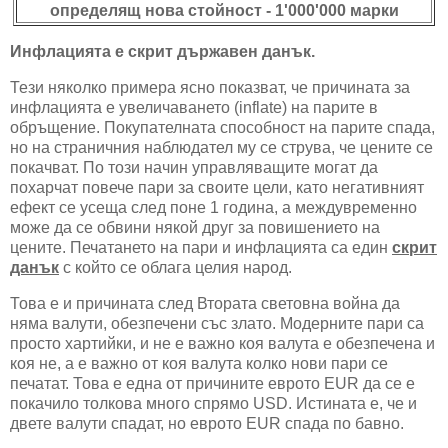
определящ нова стойност - 1'000'000 марки
Инфлацията е скрит държавен данък.
Тези няколко примера ясно показват, че причината за
инфлацията е увеличаването (inflate) на парите в
обръщение. Покупателната способност на парите спада,
но на страничния наблюдател му се струва, че цените се
покачват. По този начин управляващите могат да
похарчат повече пари за своите цели, като негативният
ефект се усеща след поне 1 година, а междувременно
може да се обвини някой друг за повишението на
цените. Печатането на пари и инфлацията са един
скрит
данък
с който се облага целия народ.
Това е и причината след Втората световна война да
няма валути, обезпечени със злато. Модерните пари са
просто хартийки, и не е важно коя валута е обезпечена и
коя не, а е важно от коя валута колко нови пари се
печатат. Това е една от причините еврото EUR да се е
покачило толкова много спрямо USD. Истината е, че и
двете валути спадат, но еврото EUR спада по бавно.