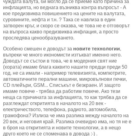
чуждата валута, би могло да се приеме като причина за
инфлацията, но веднага възниква контра въпросът - А
кое предизвиква повишението на цените на валутата,
суровините, нефта и т.н. ? Така се навлиза в един
затворен кръг, и скоро се оказва, че това не е отговорът
на въпроса какво предизвиква инфлация, а просто
проследява ценообразуването.
Особено смешен е доводът за
новите технологии
,
въпреки че много икономисти изтъкват именно него.
Доводът се състои в това, че в модерния свят ние
(хората) имаме блага каквито нашите предци преди 50
год. не са имали - например телевизията, компютрите,
автоматичните перални машини, микровълнови печки,
CD плейъри, GSM... Списъкът е безкраен. И защото
имаме повече - трябва да работим повече. Ако тези
неща са причината за инфлацията, то как трябва да се
разглеждат откритията в началото на 20 век -
електричеството, телефона, радиото, автомобила,
грамофона? Излиза че има разлика между началото на
20 век, и неговия край. Разлика очевидно има, но тя не е
в броя на откритията и новите технологии, а в нещо
друго което не се споменава в довода :-) .