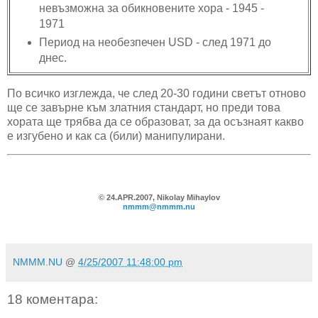
невъзможна за обикновените хора - 1945 -
1971
Период на необезпечен USD - след 1971 до
днес.
По всичко изглежда, че след 20-30 години светът отново
ще се завърне към златния стандарт, но преди това
хората ще трябва да се образоват, за да осъзнаят какво
е изгубено и как са (били) манипулирани.
© 24.APR.2007, Nikolay Mihaylov
nmmm@nmmm.nu
NMMM.NU
@
4/25/2007 11:48:00 pm
18 коментара: