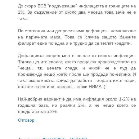
До скоро ECB "поддържаше" инфлацията в границите на
2%. За съжаление от около два месеца това вече не е
така.
По стагнация или депресия има дефлация - намаляване
на паричната маса. Това се случва защото банките
фалират една по една и е трудно да се теглят кредити.
Дефлацията според мен е по-зле от висока инфлация.
Тогава цените спадат, което прецаква производството на
"неща", т.к. цената спада, и никой не е луд да
произвежда нещо което после ше продаде по-евтино. И
така икономиката спира да работи - хората имат пари,
стоките са евтини, нооооо... стоки НЯМА :)
Най-добрия вариант е да има инфлация около 1-2% на
годишна база, но реални 2%, а не нещо което се
представя като 2%.
Отговор