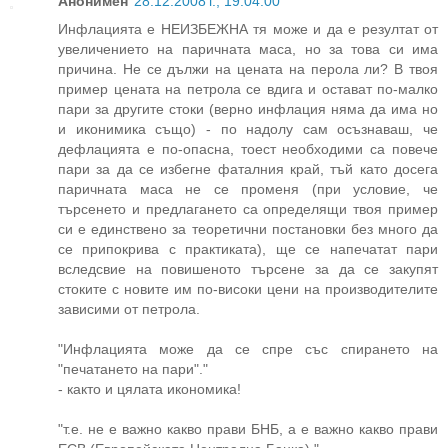
Анонимен
28.12.2008 г., 19:04:00
Инфлацията е НЕИЗБЕЖНА тя може и да е резултат от
увеличението на паричната маса, но за това си има
причина. Не се дължи на цената на перола ли? В твоя
пример цената на петрола се вдига и остават по-малко
пари за другите стоки (верно инфлация няма да има но
и иконимика също) - по надолу сам осъзнаваш, че
дефлацията е по-опасна, тоест необходими са повече
пари за да се избегне фаталния край, тъй като досега
паричната маса не се променя (при условие, че
търсенето и предлагането са определящи твоя пример
си е единствено за теоретични постановки без много да
се припокрива с практиката), ще се напечатат пари
вследсвие на повишеното търсене за да се закупят
стоките с новите им по-високи цени на производителите
зависими от петрола.
"Инфлацията може да се спре със спирането на
"печатането на пари"."
- както и цялата икономика!
"т.е. не е важно какво прави БНБ, а е важно какво прави