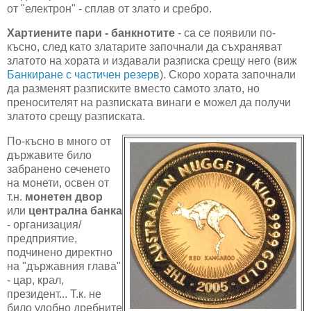
от "електрон" - сплав от злато и сребро.
Хартиените пари - банкнотите
- са се появили по-
късно, след като златарите започнали да съхраняват
златото на хората и издавали разписка срещу него (виж
Банкиране с частичен резерв
). Скоро хората започнали
да разменят разписките вместо самото злато, но
преносителят на разписката винаги е можел да получи
златото срещу разписката.
По-късно в много от
държавите било
забранено сеченето
на монети, освен от
т.н.
монетен двор
или
централна банка
- организация/
предприятие,
подчинено директно
на "държавния глава"
- цар, крал,
президент... Т.к. не
било удобно дребните