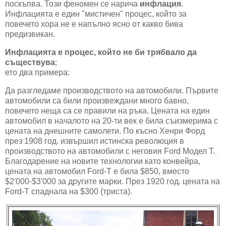
поскъпва. Този феномен се нарича
инфлация
.
Инфлацията е един "мистичен" процес, който за
повечето хора не е напълно ясно от какво бива
предизвикан.
Инфлацията е процес, който не би трябвало да
съществува
;
ето два примера:
Да разгледаме производството на автомобили. Първите
автомобили са били произвеждани много бавно,
повечето неща са се правили на ръка. Цената на един
автомобил в началото на 20-ти век е била съизмерима с
цената на днешните самолети. По късно Хенри Форд
през 1908 год. извършил истинска революция в
производството на автомобили с неговия Ford Модел T.
Благодарение на новите технологии като конвейра,
цената на автомобил Ford-T е била $850, вместо
$2'000-$3'000 за другите марки. През 1920 год. цената на
Ford-T спаднала на $300 (триста).