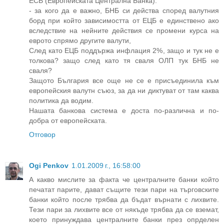
ECB (Европейската Централна Банка)."
- за кого да е важно, БНБ си действа според валутния
борд при който зависимостта от ЕЦБ е единствено ако
вследствие на нейните действия се промени курса на
еврото спрямо другите валути,
След като ЕЦБ поддържа инфлация 2%, защо и тук не е
толкова? защо след като тя сваля ОЛП тук БНБ не
сваля?
Защото България все още не се е присъединила към
европейския валутн съюз, за да ни диктуват от там каква
политика да водим.
Нашата банкова система е доста по-различна и по-
добра от европейската.
Отговор
Ogi Penkov
1.01.2009 г., 16:58:00
А какво мислите за факта че централните банки който
печатат парите, дават същите тези пари на търговските
банки който после трябва да бъдат върнати с лихвите.
Тези пари за лихвите все от някъде трябва да се вземат,
което принуждава централните банки през опрделен