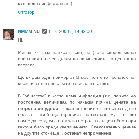
като ценна информация :)
Отговор
NMMM.NU
8.10.2008 г., 14:42:00
Hi,
Мисля, че съм написал ясно, че (поне според мене)
инфлацията не се дължи на повишението на цената на
петрола.
Ще ви дам един пример от Мизес, който го прочетох по-
късно и за това не съм го написал в статията:
В "общество" в което
няма инфлация (т.е. парите са
постоянна величина)
, по някаква прчина
цената на
петрола се удвои
. Някой потребители ще спрат да го
ползват, някой ще ограничат ползването му. Т.е. ще
почне да се купува по-малко петрол за същия обем пари
както е било преди увеличението. Следователно цените
на другите стоки ще...
останат непроменени.