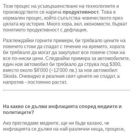
Този процес на усъвършенстване на технологиите и
производството се нарича
продуктивност
. Това е
нормален процес, който съпътства човечеството през
цялата му история. Много хора, вкл. икономисти, бъркат
понятието продуктивност с дефлация.
Разглеждайки горните примери, би трябвало цените на
повечето стоки да спадат с течение на времето, хората
би трябвало да могат да закупуват все повече стоки на
все по-ниски цени. Следвайки примера за автомобилите,
един нов автомобил би трябвало да струва под $300,
вместо около $8'000 (~12'000 лв.) за нов автомобил
Skoda. Очевидно в реалния свят цените не спадат, а
напротив - постоянно растат.
На какво се дължи инфлацията според медиите и
политиците?
Ако прегледаме медиите, ще ни бъде казано, че
инфлацията се дължи на най-различни неща, процеси,