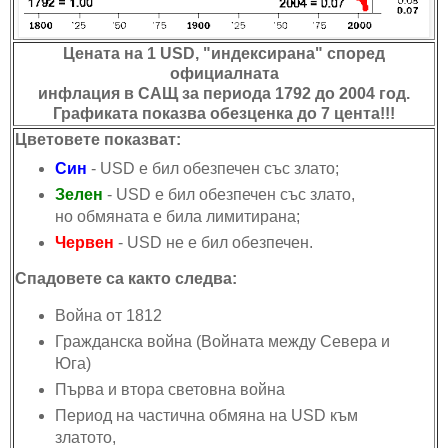
Цената на 1 USD, "индексирана" според
официалната
инфлация в САЩ за периода 1792 до 2004 год.
Графиката показва обезценка до 7 цента!!!
Цветовете показват:
Син
- USD е бил обезпечен със злато;
Зелен
- USD е бил обезпечен със злато,
но обмяната е била лимитирана;
Червен
- USD не е бил обезпечен.
Спадовете са както следва:
Война от 1812
Гражданска война (Войната между Севера и
Юга)
Първа и втора световна война
Период на частична обмяна на USD към
златото,