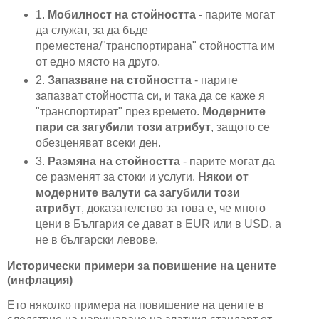
1.
Мобилност на стойността
- парите могат
да служат, за да бъде
преместена/"транспортирана" стойността им
от едно място на друго.
2.
Запазване на стойността
- парите
запазват стойността си, и така да се каже я
"транспортират" през времето.
Модерните
пари са загубили този атрибут
, защото се
обезценяват всеки ден.
3.
Размяна на стойността
- парите могат да
се разменят за стоки и услуги.
Някои от
модерните валути са загубили този
атрибут
, доказателство за това е, че много
цени в България се дават в EUR или в USD, а
не в български левове.
Исторически примери за повишение на цените
(инфлация)
Ето няколко примера на повишение на цените в