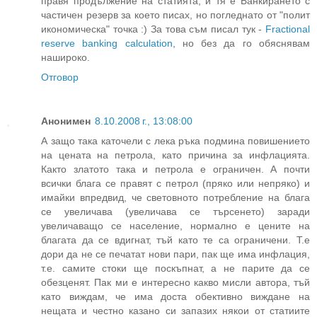
правя продължение на статията, и тя е Банкирането с
частичен резерв за което писах, но погледнато от "полит
икономическа" точка :) За това съм писал тук -
Fractional
reserve banking calculation
, но без да го обяснявам
нашироко.
Отговор
Анонимен
8.10.2008 г., 13:08:00
А защо така каточели с лека ръка подмина повишението
на цената на петрола, като причина за инфлацията.
Както златото така и петрола е ограничен. А почти
всички блага се правят с петрол (пряко или непряко) и
имайки впредвид, че световното потребление на блага
се увеличава (увеличава се търсенето) заради
увеличаващо се население, нормално е цените на
благата да се вдигнат, тъй като те са ограничени. Т.е
дори да не се печатат нови пари, пак ще има инфлация,
т.е. самите стоки ще поскъпнат, а не парите да се
обезценят. Пак ми е интересно какво мисли автора, тъй
като виждам, че има доста обективно виждане на
нещата и честно казано си запазих някои от статиите