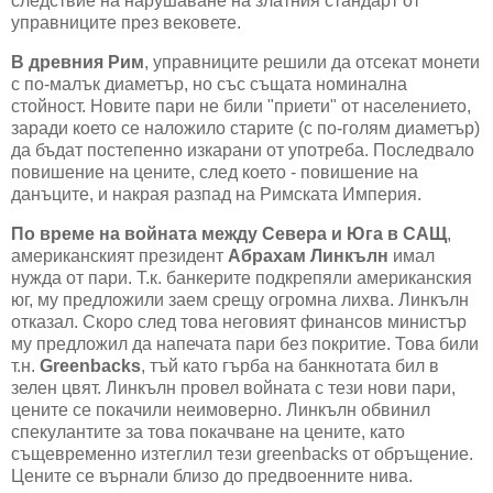
следствие на нарушаване на златния стандарт от
управниците през вековете.
В древния Рим
, управниците решили да отсекат монети
с по-малък диаметър, но със същата номинална
стойност. Новите пари не били "приети" от населението,
заради което се наложило старите (с по-голям диаметър)
да бъдат постепенно изкарани от употреба. Последвало
повишение на цените, след което - повишение на
данъците, и накрая разпад на Римската Империя.
По време на войната между Севера и Юга в САЩ
,
американският президент
Абрахам Линкълн
имал
нужда от пари. Т.к. банкерите подкрепяли американския
юг, му предложили заем срещу огромна лихва. Линкълн
отказал. Скоро след това неговият финансов министър
му предложил да напечата пари без покритие. Това били
т.н.
Greenbacks
, тъй като гърба на банкнотата бил в
зелен цвят. Линкълн провел войната с тези нови пари,
цените се покачили неимоверно. Линкълн обвинил
спекулантите за това покачване на цените, като
същевременно изтеглил тези greenbacks от обръщение.
Цените се върнали близо до предвоенните нива.