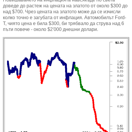
доведе до растеж на цената на златото от около $300 до
над $700. Чрез цената на златото може да се изчисли
колко точно е загубата от инфлация. Автомобилът Ford-
T, чиято цена е била $300, би трябвало да струва над 6
пъти повече - около $2'000 днешни долари.