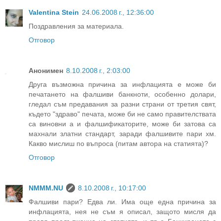
Valentina Stein
24.06.2008 г., 12:36:00
Поздравления за материала.
Отговор
Анонимен
8.10.2008 г., 2:03:00
Друга възможна причина за инфлацията е може би
печатането на фалшиви банкноти, особенно долари,
гледал съм предавания за разни страни от третия свят,
където "здраво" печата, може би не само правителствата
са виновни а и фалшификаторите, може би затова са
махнали златни стандарт, заради фалшивите пари хм.
Какво мислиш по въпроса (питам автора на статията)?
Отговор
NMMM.NU
8.10.2008 г., 10:17:00
Фалшиви пари? Едва ли. Има още една причина за
инфлацията, нея не съм я описал, защото мисля да