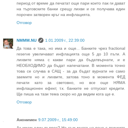
период от време да печатат още пари които пак ги дават
на търговските банки срещу лихви и се получава един
порочен затворен кръг на инфлацията.
Отговор
NMMM.NU
1.01.2009 г., 22:39:00
Да това е така, но има и още... Банките чрез fractional
reserve увеличават инфлацията още 5 до 10 пъти. А
лихвите няма с какви пари да бъдатвърнати, и е
НЕОБХОДИМО да бъдат напечатани. В момента точно
това се случва в САЩ - за да бъдат вурнати не само
заемите но и лихвите, затова тоно в момента ФЕД
печати като за световно, но все още НЯМА
инфлационен ефект, т.к. банките не отпускат кредити.
Ще пиша на тази тема скоро но да видим кога ще е.
Отговор
Анонимен
9.07.2009 г., 15:49:00
Аз имам един въпрос? Не съм много на ясно с всичките