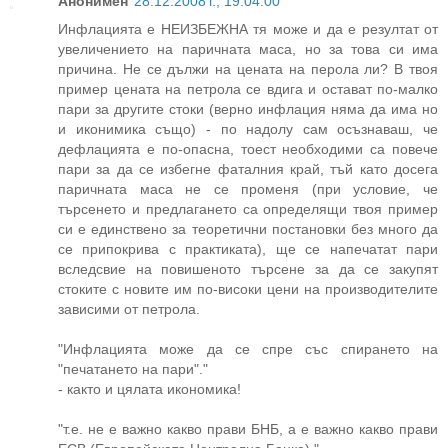
Анонимен
28.12.2008 г., 19:04:00
Инфлацията е НЕИЗБЕЖНА тя може и да е резултат от
увеличението на паричната маса, но за това си има
причина. Не се дължи на цената на перола ли? В твоя
пример цената на петрола се вдига и остават по-малко
пари за другите стоки (верно инфлация няма да има но
и иконимика също) - по надолу сам осъзнаваш, че
дефлацията е по-опасна, тоест необходими са повече
пари за да се избегне фаталния край, тъй като досега
паричната маса не се променя (при условие, че
търсенето и предлагането са определящи твоя пример
си е единствено за теоретични постановки без много да
се припокрива с практиката), ще се напечатат пари
вследсвие на повишеното търсене за да се закупят
стоките с новите им по-високи цени на производителите
зависими от петрола.
"Инфлацията може да се спре със спирането на
"печатането на пари"."
- както и цялата икономика!
"т.е. не е важно какво прави БНБ, а е важно какво прави