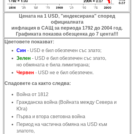
Цената на 1 USD, "индексирана" според
официалната
инфлация в САЩ за периода 1792 до 2004 год.
Графиката показва обезценка до 7 цента!!!
Цветовете показват:
Син
- USD е бил обезпечен със злато;
Зелен
- USD е бил обезпечен със злато,
но обмяната е била лимитирана;
Червен
- USD не е бил обезпечен.
Спадовете са както следва:
Война от 1812
Гражданска война (Войната между Севера и
Юга)
Първа и втора световна война
Период на частична обмяна на USD към
златото,