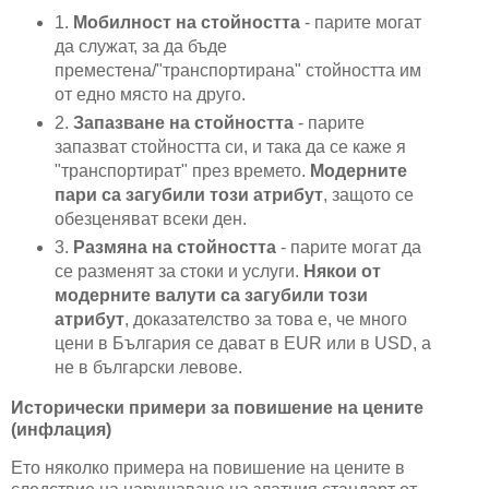
1.
Мобилност на стойността
- парите могат
да служат, за да бъде
преместена/"транспортирана" стойността им
от едно място на друго.
2.
Запазване на стойността
- парите
запазват стойността си, и така да се каже я
"транспортират" през времето.
Модерните
пари са загубили този атрибут
, защото се
обезценяват всеки ден.
3.
Размяна на стойността
- парите могат да
се разменят за стоки и услуги.
Някои от
модерните валути са загубили този
атрибут
, доказателство за това е, че много
цени в България се дават в EUR или в USD, а
не в български левове.
Исторически примери за повишение на цените
(инфлация)
Ето няколко примера на повишение на цените в