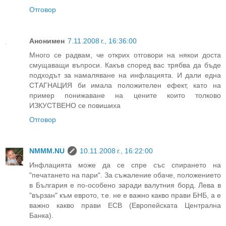
Отговор
Анонимен
7.11.2008 г., 16:36:00
Много се радвам, че открих отговори на някои доста
смущаващи въпроси. Какъв според вас трябва да бъде
подходът за намаляване на инфлацията. И дали една
СТАГНАЦИЯ би имала положителен ефект, като на
пример понижаване на цените които толково
ИЗКУСТВЕНО се повишиха
Отговор
NMMM.NU
10.11.2008 г., 16:22:00
Инфлацията може да се спре със спирането на
"печатането на пари". За съжаление обаче, положението
в България е по-особено заради валутния борд. Лева в
"вързан" към еврото, т.е. не е важно какво прави БНБ, а е
важно какво прави ECB (Европейската Централна
Банка).