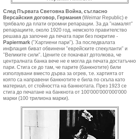
След Първата Световна Война, съгласно
Версайския договор, Германия
(Weimar Republic) е
трябвало да плати огромни репарации. За да "намалят"
репарациите, около 1920 год. немското правителство
решава да започне да печата пари без покритие -
Papiermark
("Хартиени пари"). За последвалата
инфлация биват обвинени "еврейските спекуланти" и
"Великите сили". Цените се покачват дотолкова, че
централната банка вече не е могла да печата достатъчно
пари. Стига се до там, че парите (банкнотите) били
използувани вместо дърва за огрев, т.е. хартията от
която са направени банкнотите е била по скъпа като
материал, от стойността на банкнотата. През 1923 се
стига до печатане на банкнота от 100'000'000'000'000
марки (100 трилиона марки).