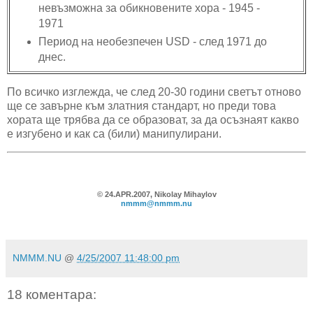
невъзможна за обикновените хора - 1945 -
1971
Период на необезпечен USD - след 1971 до
днес.
По всичко изглежда, че след 20-30 години светът отново
ще се завърне към златния стандарт, но преди това
хората ще трябва да се образоват, за да осъзнаят какво
е изгубено и как са (били) манипулирани.
© 24.APR.2007, Nikolay Mihaylov
nmmm@nmmm.nu
NMMM.NU
@
4/25/2007 11:48:00 pm
18 коментара: