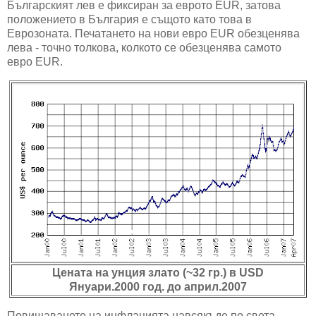
Българският лев е фиксиран за еврото EUR, затова
положението в България е същото като това в
Еврозоната. Печатането на нови евро EUR обезценява
лева - точно толкова, колкото се обезценява самото
евро EUR.
Цената на унция злато (~32 гр.) в USD
Януари.2000 год. до април.2007
Повишаването на инфлацията навсякъде по света