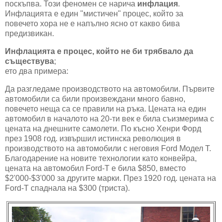
поскъпва. Този феномен се нарича
инфлация
.
Инфлацията е един "мистичен" процес, който за
повечето хора не е напълно ясно от какво бива
предизвикан.
Инфлацията е процес, който не би трябвало да
съществува
;
ето два примера:
Да разгледаме производството на автомобили. Първите
автомобили са били произвеждани много бавно,
повечето неща са се правили на ръка. Цената на един
автомобил в началото на 20-ти век е била съизмерима с
цената на днешните самолети. По късно Хенри Форд
през 1908 год. извършил истинска революция в
производството на автомобили с неговия Ford Модел T.
Благодарение на новите технологии като конвейра,
цената на автомобил Ford-T е била $850, вместо
$2'000-$3'000 за другите марки. През 1920 год. цената на
Ford-T спаднала на $300 (триста).