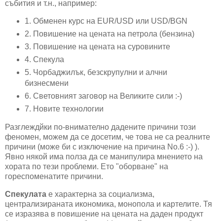
събития и т.н., например:
1. Обменен курс на EUR/USD или USD/BGN
2. Повишение на цената на петрола (бензина)
3. Повишение на цената на суровините
4. Спекула
5. Чорбаджилък, безскрупулни и алчни
бизнесмени
6. Световният заговор на Великите сили :-)
7. Новите технологии
Разглеждйки по-внимателно дадените причини този
феномен, можем да се досетим, че това не са реалните
причини (може би с изключение на причина No.6 :-) ).
Явно някой има полза да се манипулира мнението на
хората по тези проблеми. Ето "оборване" на
гореспоменатите причини.
Спекулата
е характерна за социализма,
централизираната икономика, монопола и картелите. Тя
се изразява в повишение на цената на даден продукт