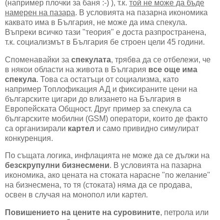
(например плочки за баня :-) ), т.к.
той не може да бъде
намерен на пазара
. В условията на пазарна икономика
каквато има в България, не може да има спекула.
Въпреки всичко тази "теория" е доста разпространена,
т.к. социализмът в България бе строен цели 45 години.
Споменавайки за
спекулата
, трябва да се отбележи, че
в някои области на живота в България
все още има
спекула
. Това са остатъци от социализма, като
например Топлофикация АД и фиксираните цени на
българските цигари до влизането на България в
Европейската Общност. Друг пример за спекула са
българските мобилни (GSM) оператори, които де факто
са организирали
картел
и само привидно симулират
конкуренция.
По същата логика, инфлацията не може да се дължи на
безскрупулни бизнесмени
. В условията на пазарна
икономика, ако цената на стоката нарасне "по желание"
на бизнесмена, то тя (стоката) няма да се продава,
освен в случая на монопол или картел.
Повишението на цените на суровините
, петрола или