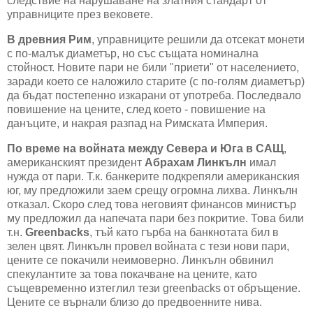
следствие на нарушаване на златния стандарт от
управниците през вековете.
В древния Рим
, управниците решили да отсекат монети
с по-малък диаметър, но със същата номинална
стойност. Новите пари не били "приети" от населението,
заради което се наложило старите (с по-голям диаметър)
да бъдат постепенно изкарани от употреба. Последвало
повишение на цените, след което - повишение на
данъците, и накрая разпад на Римската Империя.
По време на войната между Севера и Юга в САЩ
,
американският президент
Абрахам Линкълн
имал
нужда от пари. Т.к. банкерите подкрепяли американския
юг, му предложили заем срещу огромна лихва. Линкълн
отказал. Скоро след това неговият финансов министър
му предложил да напечата пари без покритие. Това били
т.н.
Greenbacks
, тъй като гърба на банкнотата бил в
зелен цвят. Линкълн провел войната с тези нови пари,
цените се покачили неимоверно. Линкълн обвинил
спекулантите за това покачване на цените, като
същевременно изтеглил тези greenbacks от обръщение.
Цените се върнали близо до предвоенните нива.