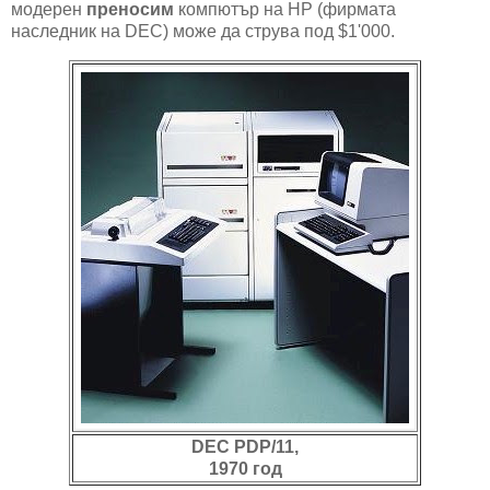
модерен
преносим
компютър на HP (фирмата
наследник на DEC) може да струва под $1'000.
DEC PDP/11,
1970 год