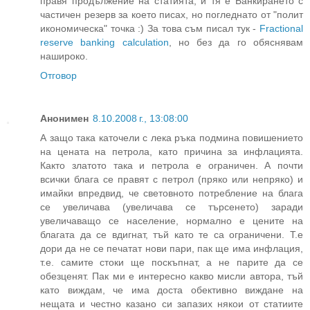
правя продължение на статията, и тя е Банкирането с
частичен резерв за което писах, но погледнато от "полит
икономическа" точка :) За това съм писал тук -
Fractional
reserve banking calculation
, но без да го обяснявам
нашироко.
Отговор
Анонимен
8.10.2008 г., 13:08:00
А защо така каточели с лека ръка подмина повишението
на цената на петрола, като причина за инфлацията.
Както златото така и петрола е ограничен. А почти
всички блага се правят с петрол (пряко или непряко) и
имайки впредвид, че световното потребление на блага
се увеличава (увеличава се търсенето) заради
увеличаващо се население, нормално е цените на
благата да се вдигнат, тъй като те са ограничени. Т.е
дори да не се печатат нови пари, пак ще има инфлация,
т.е. самите стоки ще поскъпнат, а не парите да се
обезценят. Пак ми е интересно какво мисли автора, тъй
като виждам, че има доста обективно виждане на
нещата и честно казано си запазих някои от статиите