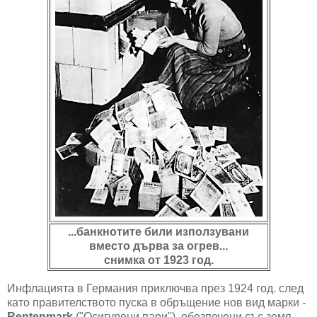
...банкнотите били използувани
вместо дърва за огрев...
снимка от 1923 год.
Инфлацията в Германия приключва през 1924 год. след
като правителството пуска в обръщение нов вид марки -
Rentenmark
("Осигурени пари"), обезпечени със земя,