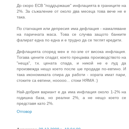
До скоро ECB "поддържаше" инфлацията в границите на
2%. За съжаление от около два месеца това вече не е
така.
По стагнация или депресия има дефлация - намаляване
на паричната маса. Това се случва защото банките
фалират една по една и е трудно да се теглят кредити.
Дефлацията според мен е по-зле от висока инфлация.
Тогава цените спадат, което прецаква производството на
"неща", т.к. цената спада, и никой не е луд да
произвежда нещо което после ше продаде по-евтино. И
така икономиката спира да работи - хората имат пари,
стоките са евтини, нооооо... стоки НЯМА :)
Най-добрия вариант е да има инфлация около 1-2% на
годишна база, но реални 2%, а не нещо което се
представя като 2%.
Отговор