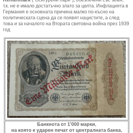
т.к. не е имало достатъчно злато за целта. Инфлацията в
Германия е основната причина малко по-късно на
политическата сцена да се появят нацистите, а след
това и за началото на Втората световна война през 1939
год
Банкнота от 1'000 марки,
на която е ударен печат от централната банка,