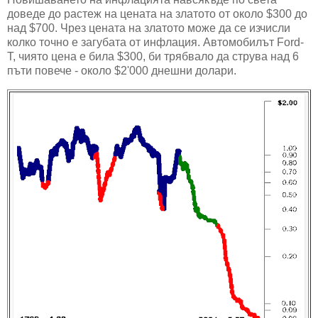
доведе до растеж на цената на златото от около $300 до
над $700. Чрез цената на златото може да се изчисли
колко точно е загубата от инфлация. Автомобилът Ford-
T, чиято цена е била $300, би трябвало да струва над 6
пъти повече - около $2'000 днешни долари.