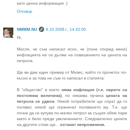
като ценна информация :)
Отговор
NMMM.NU
8.10.2008 г., 14:42:00
Hi,
Мисля, че съм написал ясно, че (поне според мене)
инфлацията не се дължи на повишението на цената на
петрола.
Ще ви дам един пример от Мизес, който го прочетох по-
късно и за това не съм го написал в статията:
В "общество" в което
няма инфлация (т.е. парите са
постоянна величина)
, по някаква прчина
цената на
петрола се удвои
. Някой потребители ще спрат да го
ползват, някой ще ограничат ползването му. Т.е. ще
почне да се купува по-малко петрол за същия обем пари
както е било преди увеличението. Следователно цените
на другите стоки ще...
останат непроменени.