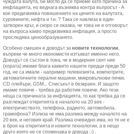
чуждата валута, би могло да се приеме като причина за
инфлацията, но веднага възниква контра въпросът - А
кое предизвиква повишението на цените на валутата,
суровините, нефта и т.н. ? Така се навлиза в един
затворен кръг, и скоро се оказва, че това не е отговорът
на въпроса какво предизвиква инфлация, а просто
проследява ценообразуването.
Особено смешен е доводът за
новите технологии
,
въпреки че много икономисти изтъкват именно него.
Доводът се състои в това, че в модерния свят ние
(хората) имаме блага каквито нашите предци преди 50
год. не са имали - например телевизията, компютрите,
автоматичните перални машини, микровълнови печки,
CD плейъри, GSM... Списъкът е безкраен. И защото
имаме повече - трябва да работим повече. Ако тези
неща са причината за инфлацията, то как трябва да се
разглеждат откритията в началото на 20 век -
електричеството, телефона, радиото, автомобила,
грамофона? Излиза че има разлика между началото на
20 век, и неговия край. Разлика очевидно има, но тя не е
в броя на откритията и новите технологии, а в нещо
друго което не се споменава в довода :-) .