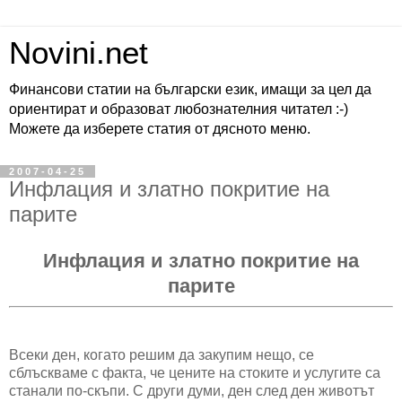
Novini.net
Финансови статии на български език, имащи за цел да
ориентират и образоват любознателния читател :-)
Можете да изберете статия от дясното меню.
2007-04-25
Инфлация и златно покритие на
парите
Инфлация и златно покритие на
парите
Всеки ден, когато решим да закупим нещо, се
сблъскваме с факта, че цените на стоките и услугите са
станали по-скъпи. С други думи, ден след ден животът