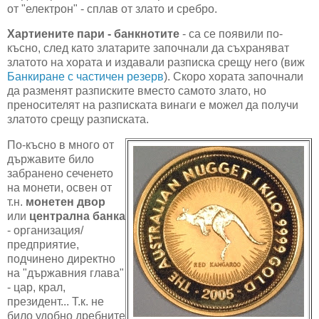
от "електрон" - сплав от злато и сребро.
Хартиените пари - банкнотите
- са се появили по-
късно, след като златарите започнали да съхраняват
златото на хората и издавали разписка срещу него (виж
Банкиране с частичен резерв
). Скоро хората започнали
да разменят разписките вместо самото злато, но
преносителят на разписката винаги е можел да получи
златото срещу разписката.
По-късно в много от
държавите било
забранено сеченето
на монети, освен от
т.н.
монетен двор
или
централна банка
- организация/
предприятие,
подчинено директно
на "държавния глава"
- цар, крал,
президент... Т.к. не
било удобно дребните