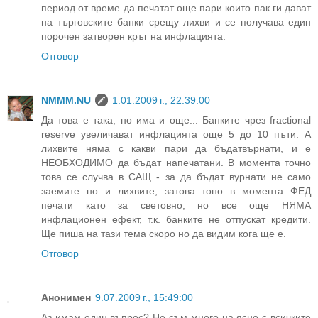
период от време да печатат още пари които пак ги дават
на търговските банки срещу лихви и се получава един
порочен затворен кръг на инфлацията.
Отговор
NMMM.NU
1.01.2009 г., 22:39:00
Да това е така, но има и още... Банките чрез fractional
reserve увеличават инфлацията още 5 до 10 пъти. А
лихвите няма с какви пари да бъдатвърнати, и е
НЕОБХОДИМО да бъдат напечатани. В момента точно
това се случва в САЩ - за да бъдат вурнати не само
заемите но и лихвите, затова тоно в момента ФЕД
печати като за световно, но все още НЯМА
инфлационен ефект, т.к. банките не отпускат кредити.
Ще пиша на тази тема скоро но да видим кога ще е.
Отговор
Анонимен
9.07.2009 г., 15:49:00
Аз имам един въпрос? Не съм много на ясно с всичките