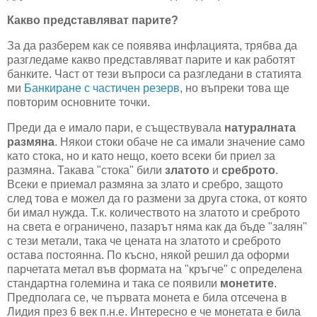
Какво представляват парите?
За да разберем как се появява инфлацията, трябва да
разгледаме какво представляват парите и как работят
банките. Част от тези въпроси са разгледани в статията
ми
Банкиране с частичен резерв
, но въпреки това ще
повторим основните точки.
Преди да е имало пари, е съществувала
натуралната
размяна
. Някои стоки обаче не са имали значение само
като стока, но и като нещо, което всеки би приел за
размяна. Такава "стока" били
златото
и
среброто
.
Всеки е приемал размяна за злато и сребро, защото
след това е можел да го размени за друга стока, от която
би имал нужда. Т.к. количеството на златото и среброто
на света е ограничено, пазарът няма как да бъде "залян"
с тези метали, така че цената на златото и среброто
остава постоянна. По късно, някой решил да оформи
парчетата метал във формата на "кръгче" с определена
стандартна големина и така се появили
монетите
.
Предполага се, че първата монета е била отсечена в
Лидия през 6 век п.н.е. Интересно е че монетата е била