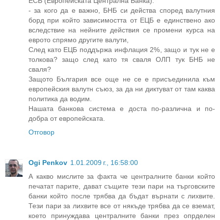
ECB (Европейската Централна Банка)."
- за кого да е важно, БНБ си действа според валутния
борд при който зависимостта от ЕЦБ е единствено ако
вследствие на нейните действия се промени курса на
еврото спрямо другите валути,
След като ЕЦБ поддържа инфлация 2%, защо и тук не е
толкова? защо след като тя сваля ОЛП тук БНБ не
сваля?
Защото България все още не се е присъединила към
европейския валутн съюз, за да ни диктуват от там каква
политика да водим.
Нашата банкова система е доста по-различна и по-
добра от европейската.
Отговор
Ogi Penkov
1.01.2009 г., 16:58:00
А какво мислите за факта че централните банки който
печатат парите, дават същите тези пари на търговските
банки който после трябва да бъдат върнати с лихвите.
Тези пари за лихвите все от някъде трябва да се вземат,
което принуждава централните банки през опрделен