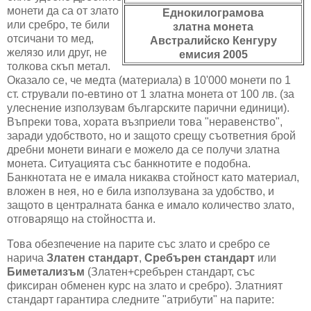
монети да са от злато
Еднокилограмова
или сребро, те били
златна монета
отсичани то мед,
Австралийско Кенгуру
желязо или друг, не
емисия 2005
толкова скъп метал.
Оказало се, че медта (материала) в 10'000 монети по 1
ст. стрували по-евтино от 1 златна монета от 100 лв. (за
улеснение използувам българските парични единици).
Въпреки това, хората възприели това "неравенство",
заради удобството, но и защото срещу съответния брой
дребни монети винаги е можело да се получи златна
монета. Ситуацията със банкнотите е подобна.
Банкнотата не е имала никаква стойност като материал,
вложен в нея, но е била използувана за удобство, и
защото в централната банка е имало количество злато,
отговарящо на стойността и.
Това обезпечение на парите със злато и сребро се
нарича
Златен стандарт
,
Сребърен стандарт
или
Биметализъм
(Златен+сребърен стандарт, със
фиксиран обменен курс на злато и сребро). Златният
стандарт гарантира следните "атрибути" на парите: