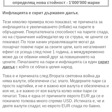
определящ нова стойност - 1'000'000 марки
Инфлацията е скрит държавен данък.
Тези няколко примера ясно показват, че причината за
инфлацията е увеличаването (inflate) на парите в
обръщение. Покупателната способност на парите спада,
но на страничния наблюдател му се струва, че цените се
покачват. По този начин управляващите могат да
похарчат повече пари за своите цели, като негативният
ефект се усеща след поне 1 година, а междувременно
може да се обвини някой друг за повишението на
цените. Печатането на пари и инфлацията са един
скрит
данък
с който се облага целия народ.
Това е и причината след Втората световна война да
няма валути, обезпечени със злато. Модерните пари са
просто хартийки, и не е важно коя валута е обезпечена и
коя не, а е важно от коя валута колко нови пари се
печатат. Това е една от причините еврото EUR да се е
покачило толкова много спрямо USD. Истината е, че и
двете валути спадат, но еврото EUR спада по бавно.