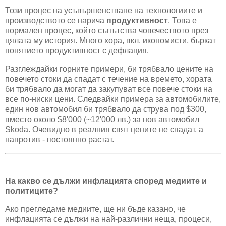
Този процес на усъвършенстване на технологиите и
производството се нарича
продуктивност
. Това е
нормален процес, който съпътства човечеството през
цялата му история. Много хора, вкл. икономисти, бъркат
понятието продуктивност с дефлация.
Разглеждайки горните примери, би трябвало цените на
повечето стоки да спадат с течение на времето, хората
би трябвало да могат да закупуват все повече стоки на
все по-ниски цени. Следвайки примера за автомобилите,
един нов автомобил би трябвало да струва под $300,
вместо около $8'000 (~12'000 лв.) за нов автомобил
Skoda. Очевидно в реалния свят цените не спадат, а
напротив - постоянно растат.
На какво се дължи инфлацията според медиите и
политиците?
Ако прегледаме медиите, ще ни бъде казано, че
инфлацията се дължи на най-различни неща, процеси,