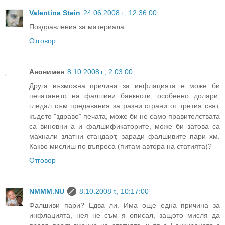
Valentina Stein
24.06.2008 г., 12:36:00
Поздравления за материала.
Отговор
Анонимен
8.10.2008 г., 2:03:00
Друга възможна причина за инфлацията е може би
печатането на фалшиви банкноти, особенно долари,
гледал съм предавания за разни страни от третия свят,
където "здраво" печата, може би не само правителствата
са виновни а и фалшификаторите, може би затова са
махнали златни стандарт, заради фалшивите пари хм.
Какво мислиш по въпроса (питам автора на статията)?
Отговор
NMMM.NU
8.10.2008 г., 10:17:00
Фалшиви пари? Едва ли. Има още една причина за
инфлацията, нея не съм я описал, защото мисля да