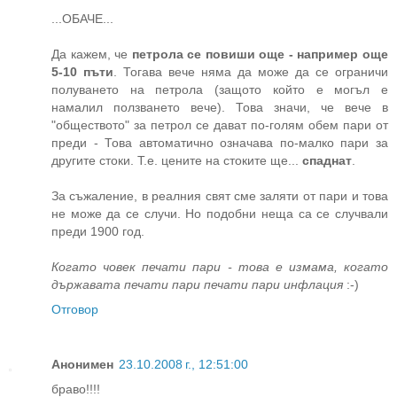
...ОБАЧЕ...
Да кажем, че
петрола се повиши още - например още
5-10 пъти
. Тогава вече няма да може да се ограничи
полуването на петрола (защото който е могъл е
намалил ползването вече). Това значи, че вече в
"обществото" за петрол се дават по-голям обем пари от
преди - Това автоматично означава по-малко пари за
другите стоки. Т.е. цените на стоките ще...
спаднат
.
За съжаление, в реалния свят сме заляти от пари и това
не може да се случи. Но подобни неща са се случвали
преди 1900 год.
Когато човек печати пари - това е измама, когато
държавата печати пари печати пари инфлация
:-)
Отговор
Анонимен
23.10.2008 г., 12:51:00
браво!!!!